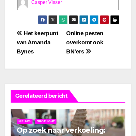
Casper Visser
Bericht
Het keerpunt
Online pesten
van Amanda
overkomt ook
navigatie
Bynes
BN’ers
Gerelateerd bericht
NIEUWS
SPOTLIGHT
Op zoek naar verkoeling: