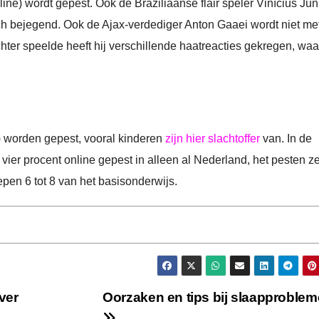
line) wordt gepest. Ook de Braziliaanse flair speler Vinícius Júni
isch bejegend. Ook de Ajax-verdediger Anton Gaaei wordt niet met
chter speelde heeft hij verschillende haatreacties gekregen, wa
ne) worden gepest, vooral kinderen
zijn hier slachtoffer
van. In de
 vier procent online gepest in alleen al Nederland, het pesten zel
oepen 6 tot 8 van het basisonderwijs.
over
Oorzaken en tips bij slaapproble