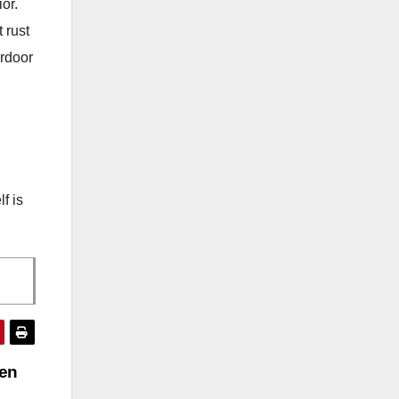
or.
 rust
ardoor
f is
men