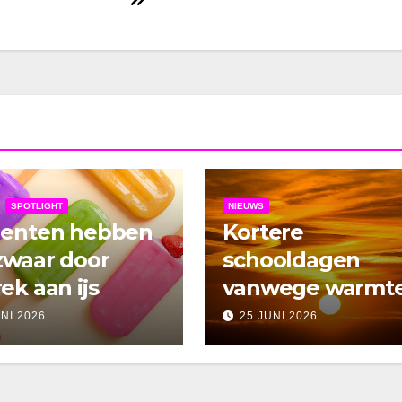
SPOTLIGHT
NIEUWS
denten hebben
Kortere
zwaar door
schooldagen
ek aan ijs
vanwege warmt
UNI 2026
25 JUNI 2026