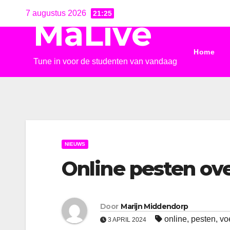
Ga
7 augustus 2026
21:25
MaLive
naar
de
Home
inhoud
Tune in voor de studenten van vandaag
NIEUWS
Online pesten ov
Door
Marijn Middendorp
online
,
pesten
,
vo
3 APRIL 2024