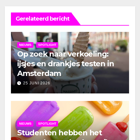
Gerelateerd bericht
NIEUWS
SPOTLIGHT
Op zoek naar verkoeling:
ijsjes en drankjes testen in
Amsterdam
25 JUNI 2026
NIEUWS
SPOTLIGHT
Studenten hebben het