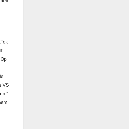
riete
kTok
mt
. Op
de
de VS
en.”
 hem