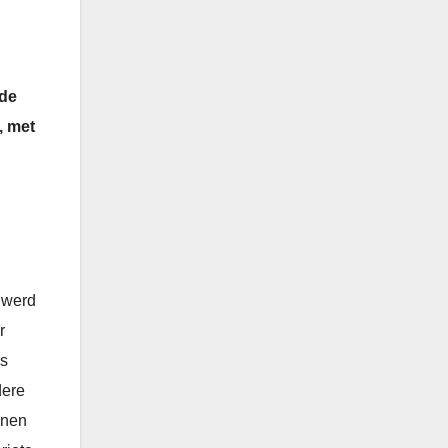
 de
, met
 werd
r
es
dere
enen