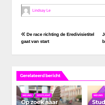
Lindsay Le
Bericht
De race richting de Eredivisietitel
J
gaat van start
b
navigatie
Gerelateerd bericht
NIEUWS
SPOTLIGHT
NIEUWS
Op zoek naar
Stu