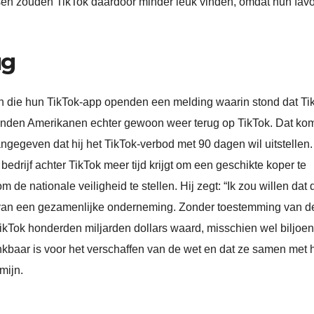
sen zouden TikTok daardoor minder leuk vinden, omdat hun favo
ug
 die hun TikTok-app openden een melding waarin stond dat Ti
konden Amerikanen echter gewoon weer terug op TikTok. Dat ko
gegeven dat hij het TikTok-verbod met 90 dagen wil uitstellen
t bedrijf achter TikTok meer tijd krijgt om een geschikte koper te
de nationale veiligheid te stellen. Hij zegt: “Ik zou willen dat 
 van een gezamenlijke onderneming. Zonder toestemming van 
ikTok honderden miljarden dollars waard, misschien wel biljoen
ankbaar is voor het verschaffen van de wet en dat ze samen met
mijn.