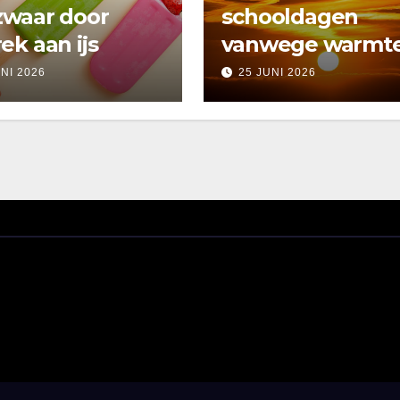
zwaar door
schooldagen
ek aan ijs
vanwege warmt
UNI 2026
25 JUNI 2026