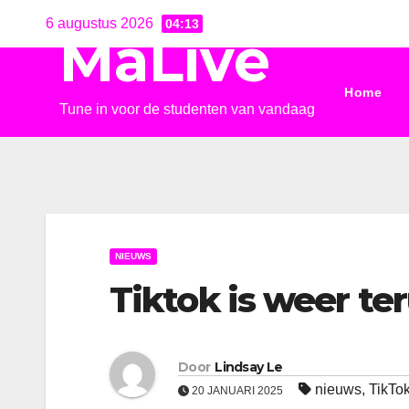
Ga
6 augustus 2026
04:13
MaLive
naar
de
Home
inhoud
Tune in voor de studenten van vandaag
NIEUWS
Tiktok is weer ter
Door
Lindsay Le
nieuws
,
TikTo
20 JANUARI 2025