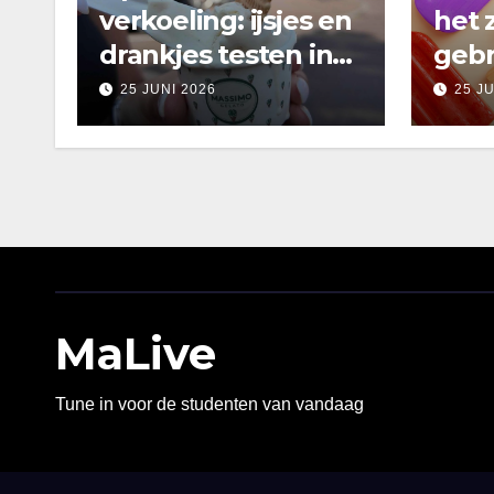
verkoeling: ijsjes en
het 
drankjes testen in
gebr
Amsterdam
25 JUNI 2026
25 J
MaLive
Tune in voor de studenten van vandaag