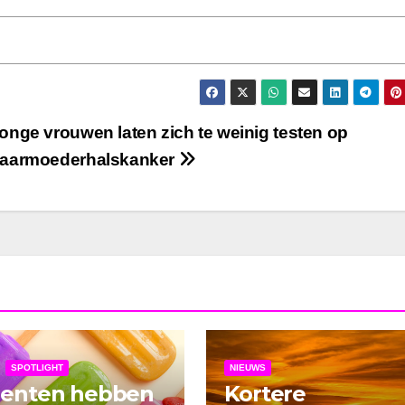
onge vrouwen laten zich te weinig testen op
aarmoederhalskanker
SPOTLIGHT
NIEUWS
denten hebben
Kortere