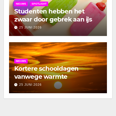
NIEUWS
SPOTLIGHT
Studenten hebben het
zwaar door gebrek aan ijs
25 JUNI 2026
NIEUWS
Kortere schooldagen
vanwege warmte
25 JUNI 2026