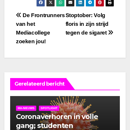
Bericht
De Frontrunners
Stoptober: Volg
van het
floris in zijn strijd
navigatie
Mediacollege
tegen de sigaret
zoeken jou!
Gerelateerd bericht
MA-NIEUWS
SPOTLIGHT
Coronaverhoren in volle
gang; studenten