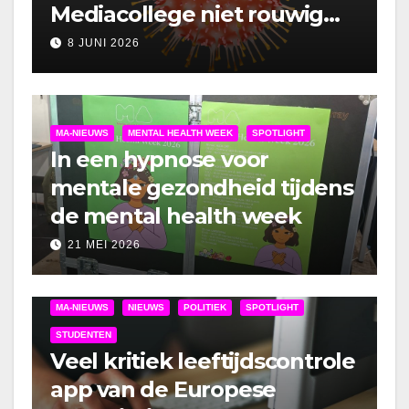
Mediacollege niet rouwig
om lockdown
8 JUNI 2026
MA-NIEUWS
MENTAL HEALTH WEEK
SPOTLIGHT
In een hypnose voor
mentale gezondheid tijdens
de mental health week
21 MEI 2026
MA-NIEUWS
NIEUWS
POLITIEK
SPOTLIGHT
STUDENTEN
Veel kritiek leeftijdscontrole
app van de Europese