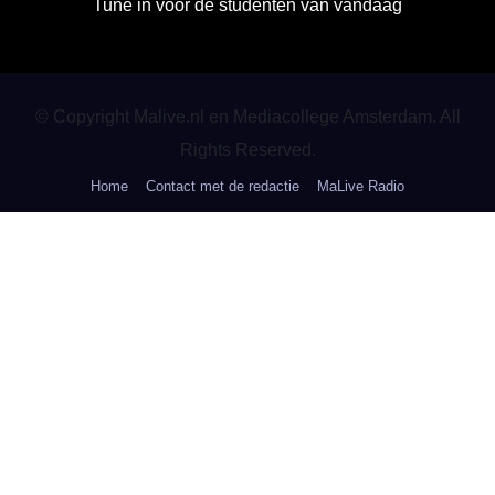
Tune in voor de studenten van vandaag
© Copyright Malive.nl en Mediacollege Amsterdam. All
Rights Reserved.
Home
Contact met de redactie
MaLive Radio