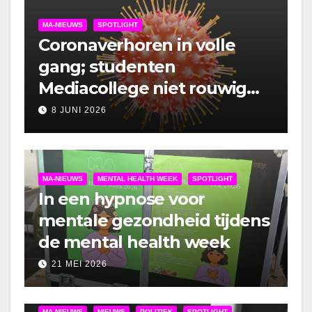
MA-NIEUWS
SPOTLIGHT
Coronaverhoren in volle
gang; studenten
Mediacollege niet rouwig
om lockdown
8 JUNI 2026
MA-NIEUWS
MENTAL HEALTH WEEK
SPOTLIGHT
In een hypnose voor
mentale gezondheid tijdens
de mental health week
21 MEI 2026
MA-NIEUWS
NIEUWS
POLITIEK
SPOTLIGHT