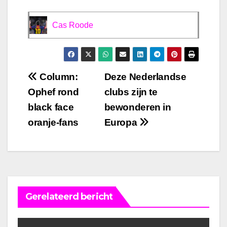
Cas Roode
Bericht
Column:
Deze Nederlandse
Ophef rond
clubs zijn te
navigatie
black face
bewonderen in
oranje-fans
Europa
Gerelateerd bericht