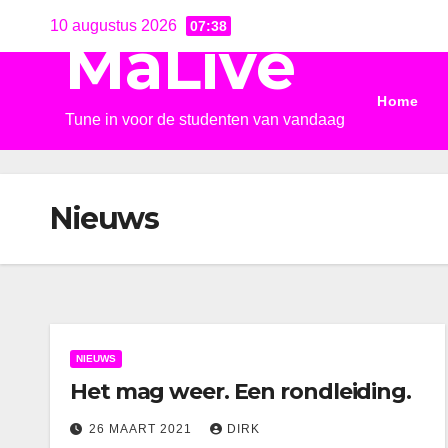
Ga
10 augustus 2026
07:38
MaLive
naar
de
Home
inhoud
Tune in voor de studenten van vandaag
Nieuws
NIEUWS
Het mag weer. Een rondleiding.
26 MAART 2021
DIRK