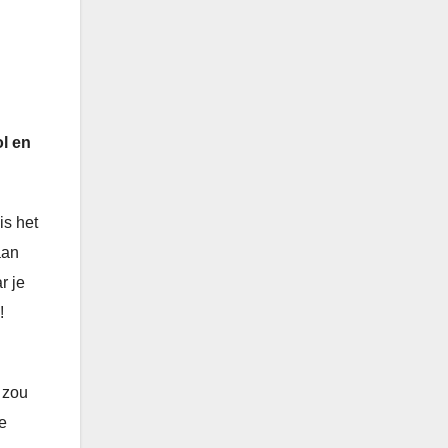
ol en
is het
aan
r je
!
 zou
e