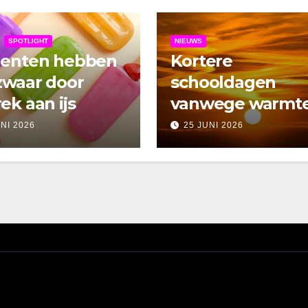
SPOTLIGHT
NIEUWS
denten hebben
Kortere
zwaar door
schooldagen
ek aan ijs
vanwege warmt
UNI 2026
25 JUNI 2026