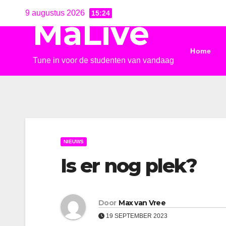
Ga
9 augustus 2026
15:24
MaLive
naar
de
Home
inhoud
Tune in voor de studenten van vandaag
NIEUWS
Is er nog plek?
Door
Max van Vree
19 SEPTEMBER 2023