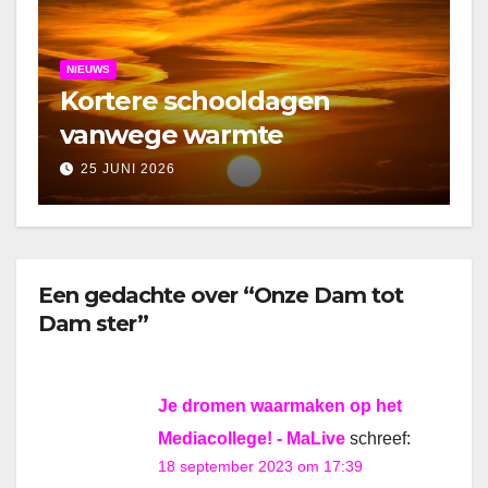
NIEUWS
Kortere schooldagen
vanwege warmte
25 JUNI 2026
Een gedachte over “Onze Dam tot
Dam ster”
Je dromen waarmaken op het
Mediacollege! - MaLive
schreef:
18 september 2023 om 17:39