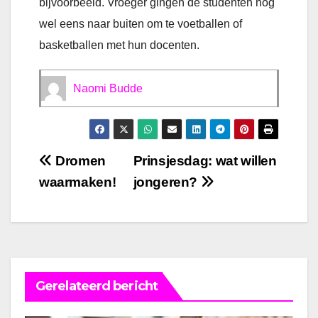
bijvoorbeeld. Vroeger gingen de studenten nog
wel eens naar buiten om te voetballen of
basketballen met hun docenten.
Naomi Budde
Bericht
Dromen
Prinsjesdag: wat willen
waarmaken!
jongeren?
navigatie
Gerelateerd bericht