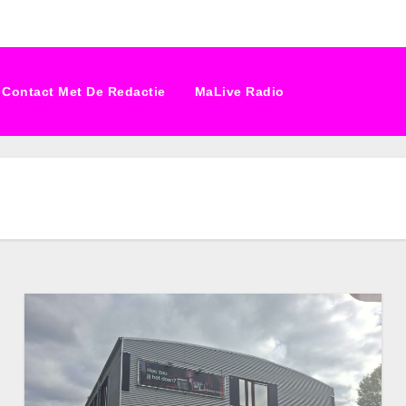
Contact Met De Redactie
MaLive Radio