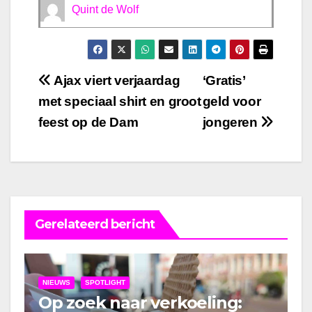
Quint de Wolf
Bericht
Ajax viert verjaardag
‘Gratis’
met speciaal shirt en groot
geld voor
navigatie
feest op de Dam
jongeren
Gerelateerd bericht
NIEUWS
SPOTLIGHT
Op zoek naar verkoeling: