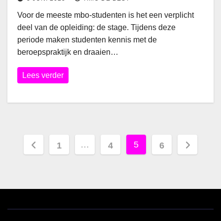
Voor de meeste mbo-studenten is het een verplicht
deel van de opleiding: de stage. Tijdens deze
periode maken studenten kennis met de
beroepspraktijk en draaien…
Lees verder
Berichten
…
5
1
4
6
paginering