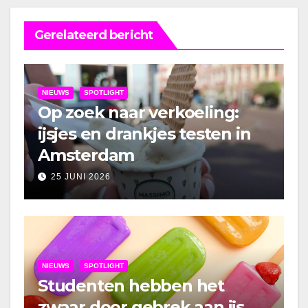
Gerelateerd bericht
NIEUWS
SPOTLIGHT
Op zoek naar verkoeling:
ijsjes en drankjes testen in
Amsterdam
25 JUNI 2026
NIEUWS
SPOTLIGHT
Studenten hebben het
zwaar door gebrek aan ijs