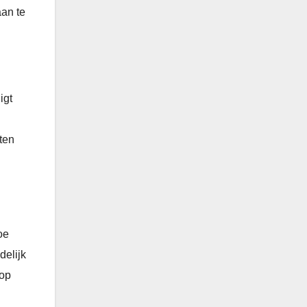
aan te
igt
ten
oe
delijk
 op