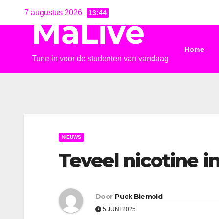
Ga
7 augustus 2026
13:44
MaLive
naar
de
Home
inhoud
Tune in voor de studenten van vandaag
NIEUWS
Teveel nicotine in
Door
Puck Biemold
5 JUNI 2025