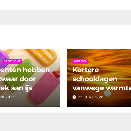
SPOTLIGHT
NIEUWS
denten hebben
Kortere
zwaar door
schooldagen
ek aan ijs
vanwege warmt
UNI 2026
25 JUNI 2026