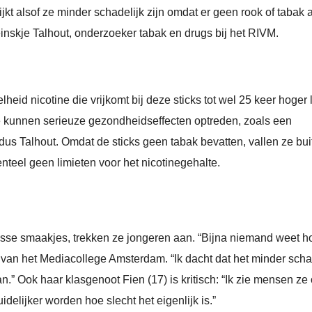
jkt alsof ze minder schadelijk zijn omdat er geen rook of tabak 
einskje Talhout, onderzoeker tabak en drugs bij het RIVM.
eid nicotine die vrijkomt bij deze sticks tot wel 25 keer hoger l
 kunnen serieuze gezondheidseffecten optreden, zoals een
dus Talhout. Omdat de sticks geen tabak bevatten, vallen ze bui
eel geen limieten voor het nicotinegehalte.
 frisse smaakjes, trekken ze jongeren aan. “Bijna niemand weet h
8) van het Mediacollege Amsterdam. “Ik dacht dat het minder scha
.” Ook haar klasgenoot Fien (17) is kritisch: “Ik zie mensen ze
idelijker worden hoe slecht het eigenlijk is.”