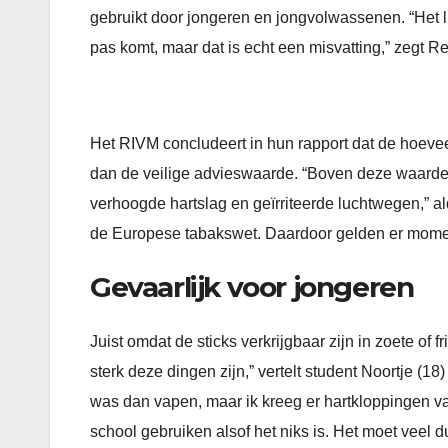
gebruikt door jongeren en jongvolwassenen. “Het li
pas komt, maar dat is echt een misvatting,” zegt R
Het RIVM concludeert in hun rapport dat de hoeveelh
dan de veilige advieswaarde. “Boven deze waarde
verhoogde hartslag en geïrriteerde luchtwegen,” al
de Europese tabakswet. Daardoor gelden er moment
Gevaarlijk voor jongeren
Juist omdat de sticks verkrijgbaar zijn in zoete of
sterk deze dingen zijn,” vertelt student Noortje (1
was dan vapen, maar ik kreeg er hartkloppingen van
school gebruiken alsof het niks is. Het moet veel du