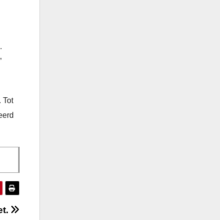
.
”
 Tot
eerd
et.