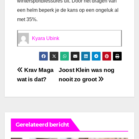
wintersportblessures uit. Door het dragen van
een helm beperk je de kans op een ongeluk al
met 35%.
Kyara Ubink
Bericht
Krav Maga
Joost Klein was nog
wat is dat?
nooit zo groot
navigatie
Gerelateerd bericht