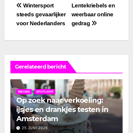
Bericht
Wintersport
Lentekriebels en
steeds gevaarlijker
weerbaar online
navigatie
voor Nederlanders
gedrag
Gerelateerd bericht
NIEUWS
SPOTLIGHT
Op zoek naar verkoeling:
ijsjes en drankjes testen in
Amsterdam
25 JUNI 2026