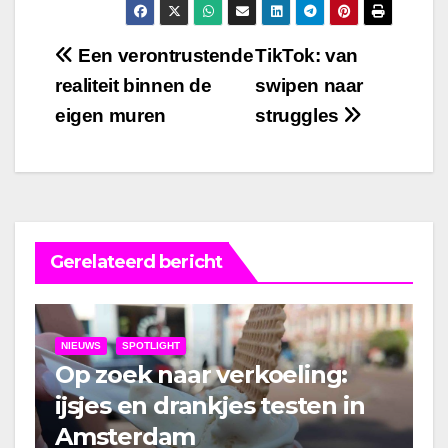
Bericht
Een verontrustende
TikTok: van
realiteit binnen de
swipen naar
navigatie
eigen muren
struggles
Gerelateerd bericht
NIEUWS
SPOTLIGHT
Op zoek naar verkoeling:
ijsjes en drankjes testen in
Amsterdam