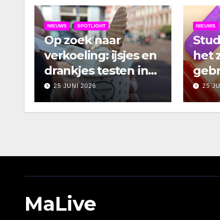
NIEUWS
SPOTLIGHT
NIEUWS
Op zoek naar
Stu
verkoeling: ijsjes en
het 
drankjes testen in
gebr
Amsterdam
25 JUNI 2026
25 J
MaLive