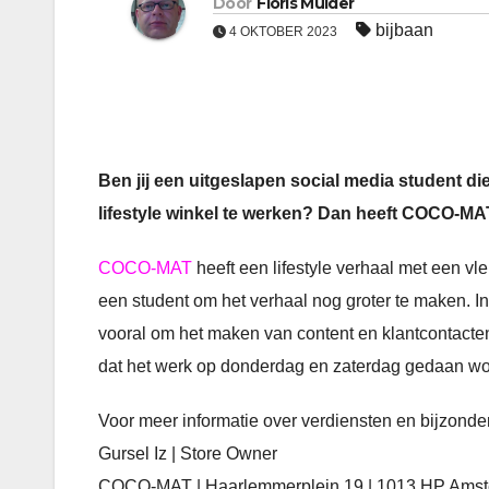
Door
Floris Mulder
bijbaan
4 OKTOBER 2023
Ben jij een uitgeslapen social media student di
lifestyle winkel te werken? Dan heeft COCO-M
COCO-MAT
heeft een lifestyle verhaal met een v
een student om het verhaal nog groter te maken. In
vooral om het maken van content en klantcontac
dat het werk op donderdag en zaterdag gedaan wo
Voor meer informatie over verdiensten en bijzond
Gursel Iz | Store Owner
COCO-MAT | Haarlemmerplein 19 | 1013 HP Amste