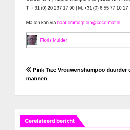
T.
+ 31 (0) 20 237 17 90
| M.
+31 (0) 6 55 77 10 17
Mailen kan via
haarlemmerplein@coco-mat.nl
Floris Mulder
Bericht
Pink Tax: Vrouwenshampoo duurder 
mannen
navigatie
Gerelateerd bericht