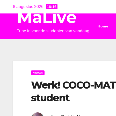
Ga
8 augustus 2026
18:16
MaLive
naar
de
Home
inhoud
Tune in voor de studenten van vandaag
NIEUWS
Werk! COCO-MAT 
student