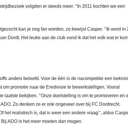
trijdbezoek volgden er steeds meer. ‘’In 2011 kochten we een
uitgezocht kan je nog fan worden, zo bewijst Casper. ‘’Ik werd in
van Dordt. Het leuke aan de club vond ik dat het volk wat er kom
offs anders beleefd. Voor de één is de nacompetitie een bekron
t om promotie naar de Eredivisie te bewerkstelligen. Vooral
e laatste bekijken. ‘’Onze doelstelling is om te promoveren en 
er ADO. Zo denken ze er ook ongeveer over bij FC Dordrecht.
 het realistisch is, dat is weer een andere vraag’’, aldus Casp
g. Bij ADO is het meer moeten dan mogen.