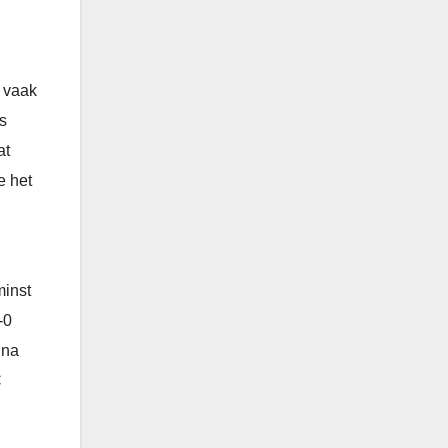
t vaak
es
at
e het
minst
-0
 na
C