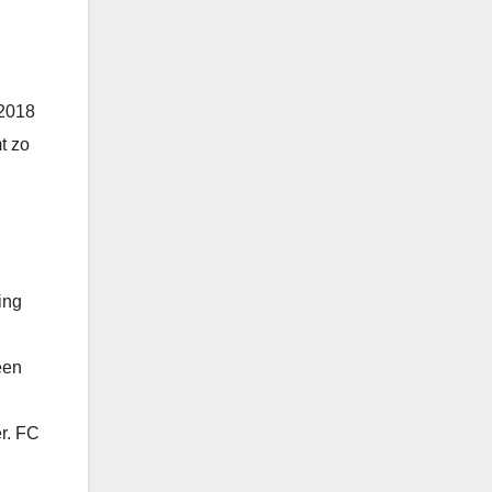
 2018
t zo
ing
een
er. FC