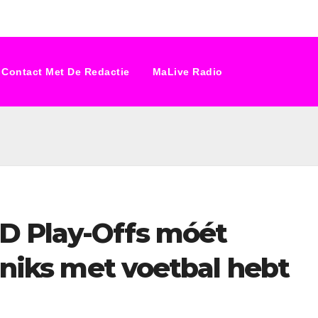
Contact Met De Redactie
MaLive Radio
D Play-Offs móét
e niks met voetbal hebt