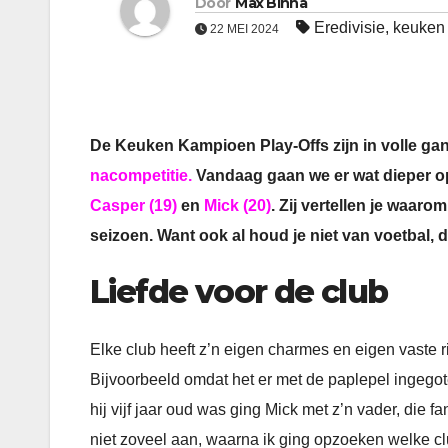
Door
Max Binna
Eredivisie
,
keuken 
22 MEI 2024
De Keuken Kampioen Play-Offs zijn in volle ga
nacompetitie.
Vandaag gaan we er wat dieper o
Casper (19)
en
Mick (20)
. Zij vertellen je waar
seizoen. Want ook al houd je niet van voetbal, di
Liefde voor de club
Elke club heeft z’n eigen charmes en eigen vaste ri
Bijvoorbeeld omdat het er met de paplepel ingegote
hij vijf jaar oud was ging Mick met z’n vader, die 
niet zoveel aan, waarna ik ging opzoeken welke cl