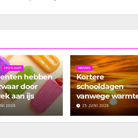
SPOTLIGHT
NIEUWS
denten hebben
Kortere
zwaar door
schooldagen
ek aan ijs
vanwege warmt
UNI 2026
25 JUNI 2026