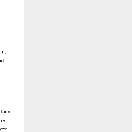
ag;
et
 Toen
 er
te’’