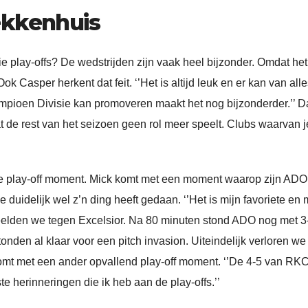
ekkenhuis
e play-offs? De wedstrijden zijn vaak heel bijzonder. Omdat he
k Casper herkent dat feit. ‘’Het is altijd leuk en er kan van all
pioen Divisie kan promoveren maakt het nog bijzonderder.’’ D
at de rest van het seizoen geen rol meer speelt. Clubs waarvan j
e play-off moment. Mick komt met een moment waarop zijn ADO
e duidelijk wel z’n ding heeft gedaan. ‘’Het is mijn favoriete en 
 speelden we tegen Excelsior. Na 80 minuten stond ADO nog met 3
tonden al klaar voor een pitch invasion. Uiteindelijk verloren we
 komt met een ander opvallend play-off moment. ‘’De 4-5 van RK
 herinneringen die ik heb aan de play-offs.’’