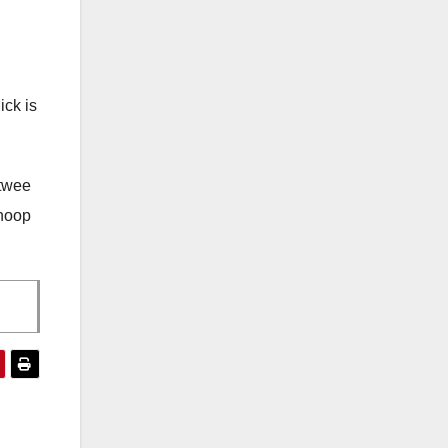
ick is
 twee
 hoop