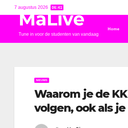
Ga
7 augustus 2026
06:41
MaLive
naar
de
Home
inhoud
Tune in voor de studenten van vandaag
NIEUWS
Waarom je de KK
volgen, ook als j