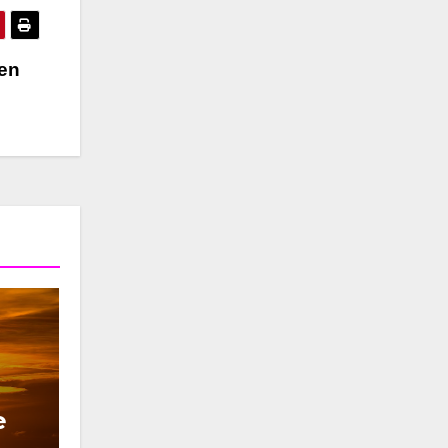
wen
e