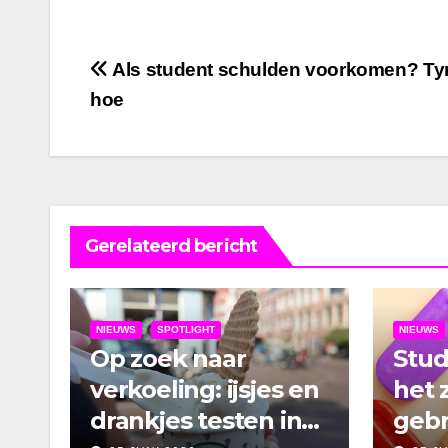
Bericht
Als student schulden voorkomen? Ty
hoe
navigatie
Gerelateerd bericht
NIEUWS
SPOTLIGHT
NIEUWS
Op zoek naar
Stu
verkoeling: ijsjes en
het 
drankjes testen in
gebr