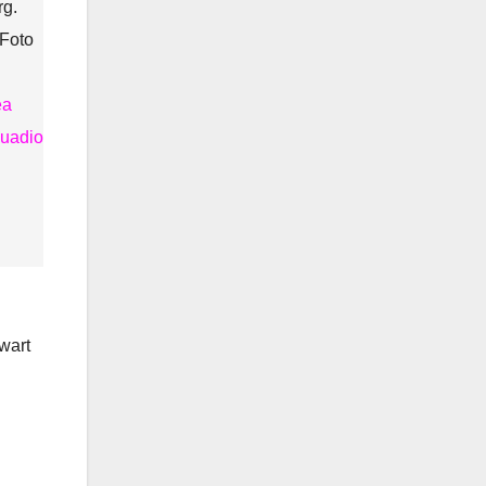
rg.
 Foto
ea
uadio
wart