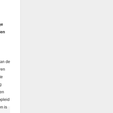
ge
len
an de
ren
te
g
en
opleid
n is