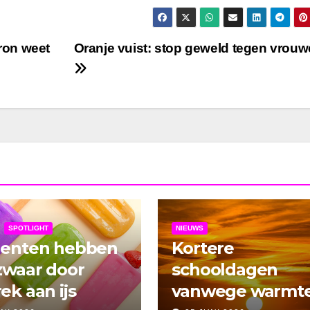
ron weet
Oranje vuist: stop geweld tegen vrou
SPOTLIGHT
NIEUWS
denten hebben
Kortere
zwaar door
schooldagen
ek aan ijs
vanwege warmt