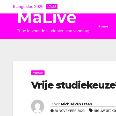
Ga
6 augustus 2026
17:38
MaLive
naar
de
Home
inhoud
Tune in voor de studenten van vandaag
NIEUWS
Vrije studiekeuze
Door
Michiel van Etten
nieuw artike
28 NOVEMBER 2023