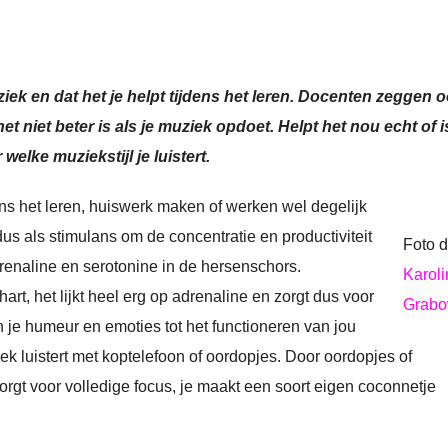
iek en dat het je helpt tijdens het leren. Docenten zeggen 
et niet beter is als je muziek opdoet. Helpt het nou echt of i
elke muziekstijl je luistert.
s het leren, huiswerk maken of werken wel degelijk
us als stimulans om de concentratie en productiviteit
Foto d
renaline en serotonine in de hersenschors.
Karoli
rt, het lijkt heel erg op adrenaline en zorgt dus voor
Grabo
n je humeur en emoties tot het functioneren van jou
ek luistert met koptelefoon of oordopjes. Door oordopjes of
orgt voor volledige focus, je maakt een soort eigen coconnetje