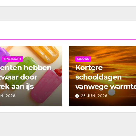
SPOTLIGHT
NIEUWS
denten hebben
Kortere
zwaar door
schooldagen
ek aan ijs
vanwege warmt
UNI 2026
25 JUNI 2026