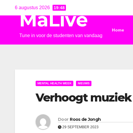
Ga
6 augustus 2026
19:48
MaLive
naar
de
Home
inhoud
Tune in voor de studenten van vandaag
MENTAL HEALTH WEEK
NIEUWS
Verhoogt muziek 
Door
Roos de Jongh
29 SEPTEMBER 2023