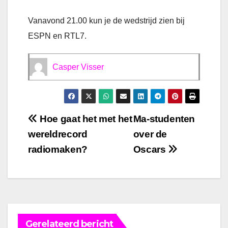
Vanavond 21.00 kun je de wedstrijd zien bij
ESPN en RTL7.
Casper Visser
Bericht
Hoe gaat het met het
Ma-studenten
wereldrecord
over de
navigatie
radiomaken?
Oscars
Gerelateerd bericht