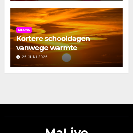
NIEUWS
Kortere schooldagen
vanwege warmte
25 JUNI 2026
MaLive