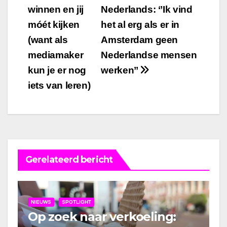
navigatie
winnen en jij
Nederlands: ‘’Ik vind
móét kijken
het al erg als er in
(want als
Amsterdam geen
mediamaker
Nederlandse mensen
kun je er nog
werken’’
iets van leren)
Gerelateerd bericht
NIEUWS
SPOTLIGHT
Op zoek naar verkoeling: