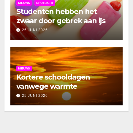
NIEUWS
SPOTLIGHT
Studenten hebben het
zwaar door gebrek aan ijs
25 JUNI 2026
NIEUWS
Kortere schooldagen
vanwege warmte
25 JUNI 2026