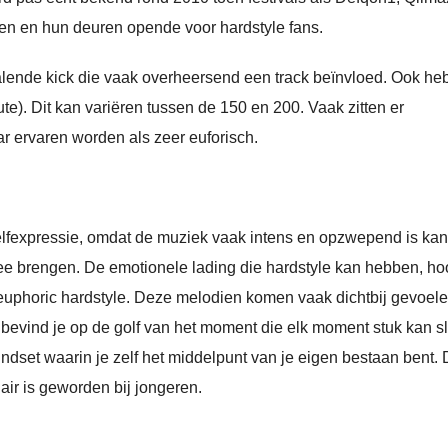
ten en hun deuren opende voor hardstyle fans.
alende kick die vaak overheersend een track beïnvloed. Ook h
). Dit kan variëren tussen de 150 en 200. Vaak zitten er
ar ervaren worden als zeer euforisch.
elfexpressie, omdat de muziek vaak intens en opzwepend is kan 
ee brengen. De emotionele lading die hardstyle kan hebben, hoo
 euphoric hardstyle. Deze melodien komen vaak dichtbij gevoel
je bevind je op de golf van het moment die elk moment stuk kan s
ndset waarin je zelf het middelpunt van je eigen bestaan bent. D
air is geworden bij jongeren.