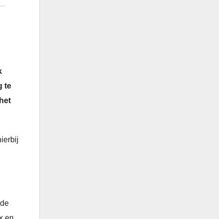
k
 te
het
ierbij
ide
x en