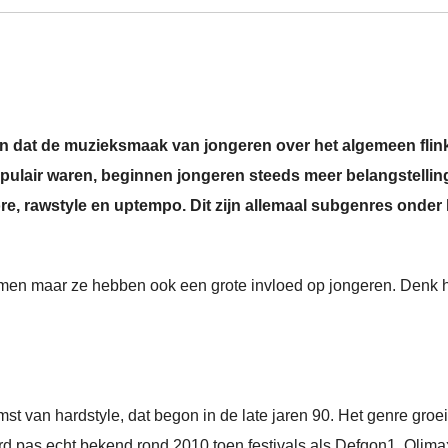
n dat de muzieksmaak van jongeren over het algemeen flin
pulair waren, beginnen jongeren steeds meer belangstelling
re, rawstyle en uptempo. Dit zijn allemaal subgenres onder 
rmen maar ze hebben ook een grote invloed op jongeren. Denk h
st van hardstyle, dat begon in de late jaren 90. Het genre groe
 pas echt bekend rond 2010 toen festivals als Defqon1, Qlima