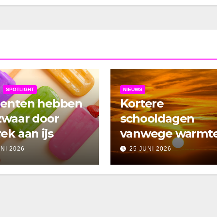
SPOTLIGHT
NIEUWS
denten hebben
Kortere
zwaar door
schooldagen
ek aan ijs
vanwege warmt
UNI 2026
25 JUNI 2026