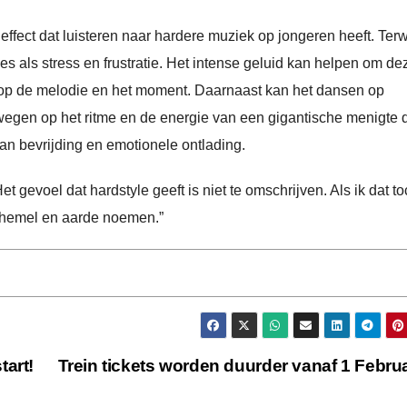
effect dat luisteren naar hardere muziek op jongeren heeft. Terwij
 als stress en frustratie. Het intense geluid kan helpen om de
en op de melodie en het moment. Daarnaast kan het dansen op
wegen op het ritme en de energie van een gigantische menigte 
n bevrijding en emotionele ontlading.
t gevoel dat hardstyle geeft is niet te omschrijven. Als ik dat t
n hemel en aarde noemen.”
tart!
Trein tickets worden duurder vanaf 1 Febru