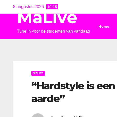
Ga
8 augustus 2026
10:15
MaLive
naar
de
Home
inhoud
Tune in voor de studenten van vandaag
NIEUWS
“Hardstyle is een
aarde”