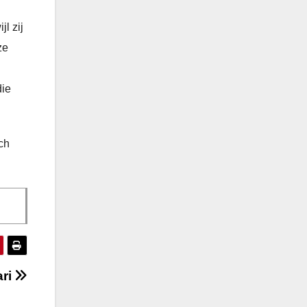
l zij
ze
die
och
ari