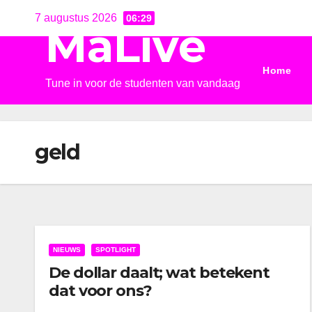
Ga
7 augustus 2026
06:29
MaLive
naar
de
Home
inhoud
Tune in voor de studenten van vandaag
geld
NIEUWS
SPOTLIGHT
De dollar daalt; wat betekent
dat voor ons?