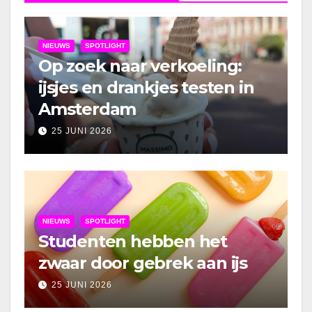
NIEUWS
SPOTLIGHT
Op zoek naar verkoeling:
ijsjes en drankjes testen in
Amsterdam
25 JUNI 2026
NIEUWS
SPOTLIGHT
Studenten hebben het
zwaar door gebrek aan ijs
25 JUNI 2026