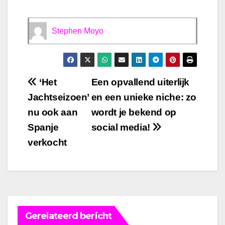
Stephen Moyo
Bericht
‘Het
Een opvallend uiterlijk
Jachtseizoen’
en een unieke niche: zo
navigatie
nu ook aan
wordt je bekend op
Spanje
social media!
verkocht
Gerelateerd bericht