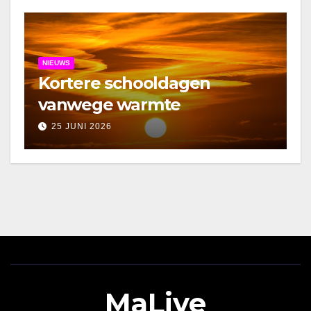
NIEUWS
Kortere schooldagen
vanwege warmte
25 JUNI 2026
MaLive