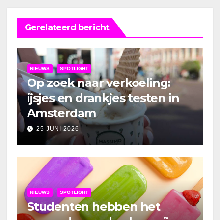
Gerelateerd bericht
NIEUWS
SPOTLIGHT
Op zoek naar verkoeling:
ijsjes en drankjes testen in
Amsterdam
25 JUNI 2026
NIEUWS
SPOTLIGHT
Studenten hebben het