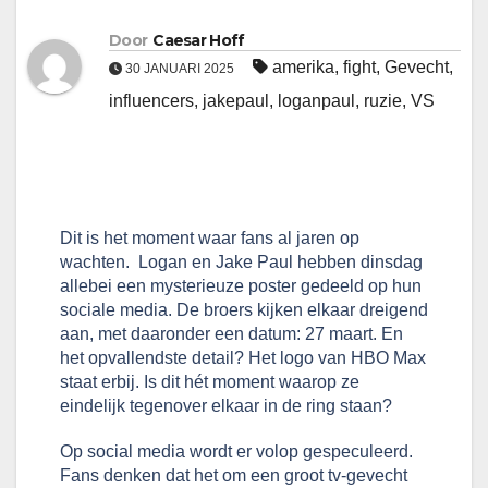
Door
Caesar Hoff
amerika
,
fight
,
Gevecht
,
30 JANUARI 2025
influencers
,
jakepaul
,
loganpaul
,
ruzie
,
VS
Dit is het moment waar fans al jaren op 
wachten.  Logan en Jake Paul hebben dinsdag 
allebei een mysterieuze poster gedeeld op hun 
sociale media. De broers kijken elkaar dreigend 
aan, met daaronder een datum: 27 maart. En 
het opvallendste detail? Het logo van HBO Max 
staat erbij. Is dit hét moment waarop ze 
eindelijk tegenover elkaar in de ring staan?
Op social media wordt er volop gespeculeerd. 
Fans denken dat het om een groot tv-gevecht 