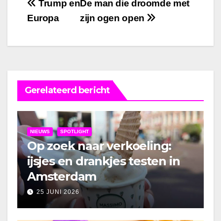
Bericht
Trump en
De man die droomde met
Europa
zijn ogen open
navigatie
Gerelateerd bericht
NIEUWS
SPOTLIGHT
Op zoek naar verkoeling:
ijsjes en drankjes testen in
Amsterdam
25 JUNI 2026