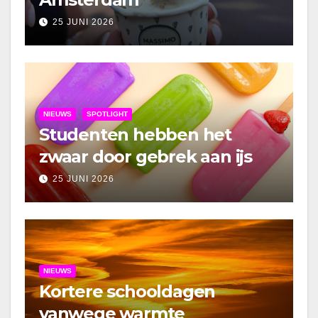
25 JUNI 2026
NIEUWS
SPOTLIGHT
Studenten hebben het
zwaar door gebrek aan ijs
25 JUNI 2026
NIEUWS
Kortere schooldagen
vanwege warmte