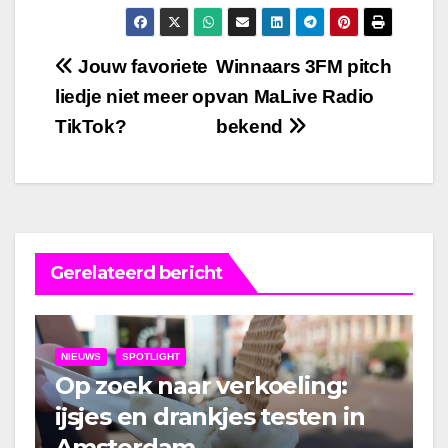
Bericht
Jouw favoriete
Winnaars 3FM pitch
liedje niet meer op
van MaLive Radio
navigatie
TikTok?
bekend
Gerelateerd bericht
NIEUWS
SPOTLIGHT
Op zoek naar verkoeling:
ijsjes en drankjes testen in
Amsterdam