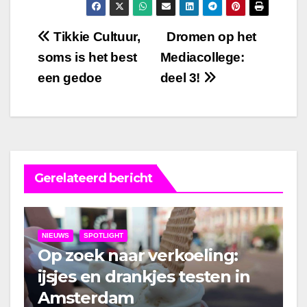
Bericht
Tikkie Cultuur,
Dromen op het
soms is het best
Mediacollege:
navigatie
een gedoe
deel 3!
Gerelateerd bericht
NIEUWS
SPOTLIGHT
Op zoek naar verkoeling:
ijsjes en drankjes testen in
Amsterdam