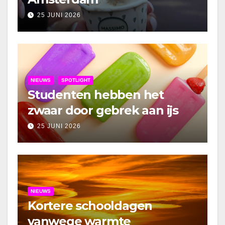
25 JUNI 2026
NIEUWS
SPOTLIGHT
Studenten hebben het
zwaar door gebrek aan ijs
25 JUNI 2026
NIEUWS
Kortere schooldagen
vanwege warmte