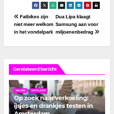
Bericht
Fatbikes zijn
Dua Lipa klaagt
niet meer welkom
Samsung aan voor
navigatie
in het vondelpark
miljoenenbedrag
Gerelateerd bericht
NIEUWS
SPOTLIGHT
Op zoek naar verkoeling:
ijsjes en drankjes testen in
Amsterdam