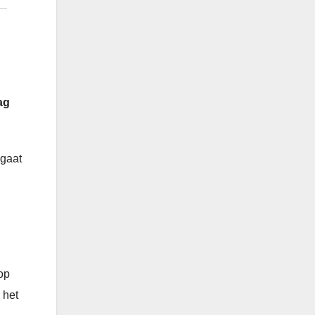
ag
 gaat
op
 het