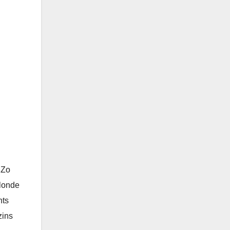
 Zo
londe
hts
zins