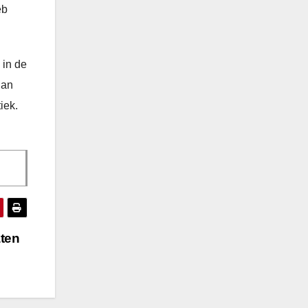
eb
 in de
dan
iek.
aten