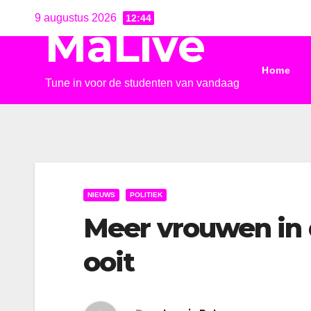
Ga
9 augustus 2026
12:44
MaLive
naar
de
Home
inhoud
Tune in voor de studenten van vandaag
NIEUWS
POLITIEK
Meer vrouwen in
ooit