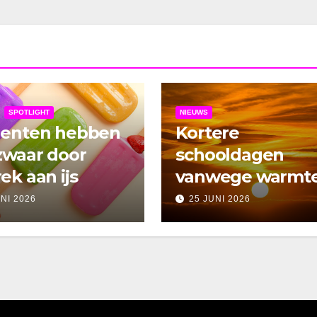
SPOTLIGHT
NIEUWS
denten hebben
Kortere
zwaar door
schooldagen
ek aan ijs
vanwege warmt
UNI 2026
25 JUNI 2026