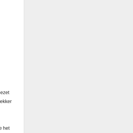
gezet
rekker
e het