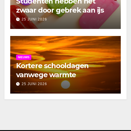
Studenten hebben het
zwaar door gebrek aan ijs
25 JUNI 2026
NIEUWS
Kortere schooldagen
vanwege warmte
25 JUNI 2026