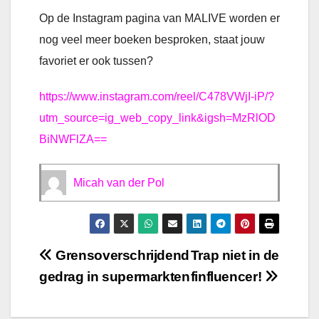
Op de Instagram pagina van MALIVE worden er
nog veel meer boeken besproken, staat jouw
favoriet er ook tussen?
https://www.instagram.com/reel/C478VWjI-iP/?
utm_source=ig_web_copy_link&igsh=MzRlOD
BiNWFlZA==
Micah van der Pol
Bericht
Grensoverschrijdend
Trap niet in de
gedrag in supermarkten
finfluencer!
navigatie