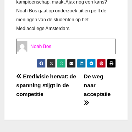
kampioenschap. maakt Ajax nog een kans?
Noah Bos gaat op onderzoek uit en peilt de
meningen van de studenten op het
Mediacollege Amsterdam.
Noah Bos
Bericht
Eredivisie hervat: de
De weg
spanning stijgt in de
naar
navigatie
competitie
acceptatie