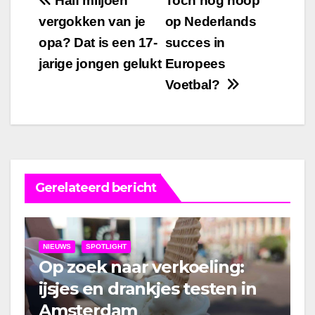
Bericht
Half miljoen
Toch nog hoop
vergokken van je
op Nederlands
navigatie
opa? Dat is een 17-
succes in
jarige jongen gelukt
Europees
Voetbal?
Gerelateerd bericht
NIEUWS
SPOTLIGHT
Op zoek naar verkoeling:
ijsjes en drankjes testen in
Amsterdam