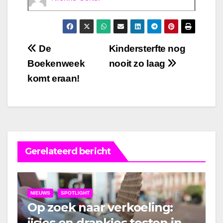
Bericht
De
Kindersterfte nog
Boekenweek
nooit zo laag
navigatie
komt eraan!
Gerelateerd bericht
NIEUWS
SPOTLIGHT
Op zoek naar verkoeling:
ijsjes en drankjes testen in