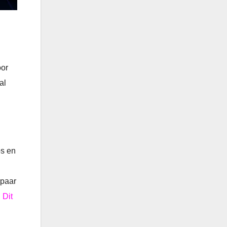
oor
al
os en
 paar
.
Dit