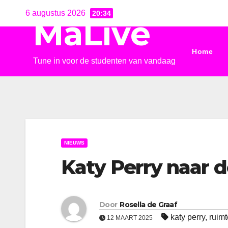
Ga
6 augustus 2026
20:34
MaLive
naar
de
Home
inhoud
Tune in voor de studenten van vandaag
NIEUWS
Katy Perry naar 
Door
Rosella de Graaf
katy perry
,
ruimt
12 MAART 2025