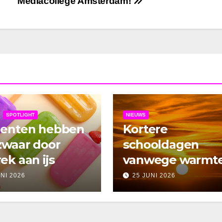
Mediacollege Amsterdam!
SPOTLIGHT
NIEUWS
denten hebben
Kortere
zwaar door
schooldagen
ek aan ijs
vanwege warmt
UNI 2026
25 JUNI 2026