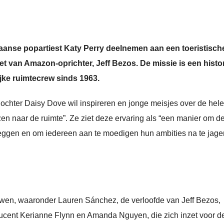
anse popartiest Katy Perry deelnemen aan een toeristisch
t van Amazon-oprichter, Jeff Bezos. De missie is een histo
ijke ruimtecrew sinds 1963.
 dochter Daisy Dove wil inspireren en jonge meisjes over de hele
eizen naar de ruimte”. Ze ziet deze ervaring als “een manier om d
leggen en om iedereen aan te moedigen hun ambities na te jage
uwen, waaronder Lauren Sánchez, de verloofde van Jeff Bezos,
oducent Kerianne Flynn en Amanda Nguyen, die zich inzet voor d