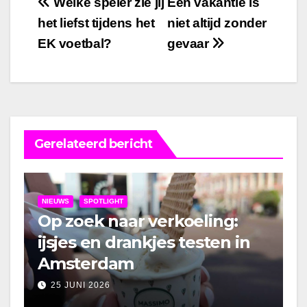
Bericht
Welke speler zie jij
Een vakantie is
het liefst tijdens het
niet altijd zonder
navigatie
EK voetbal?
gevaar
Gerelateerd bericht
NIEUWS
SPOTLIGHT
Op zoek naar verkoeling:
ijsjes en drankjes testen in
Amsterdam
25 JUNI 2026