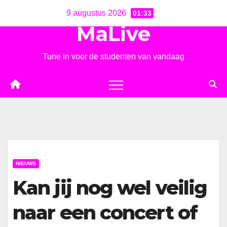
Ga
9 augustus 2026
01:33
naar
MaLive
de
inhoud
Tune in voor de studenten van vandaag
NIEUWS
Kan jij nog wel veilig
naar een concert of