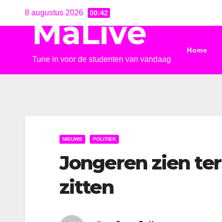
Ga
8 augustus 2026
00:42
MaLive
naar
de
Home
inhoud
Tune in voor de studenten van vandaag
NIEUWS
POLITIEK
Jongeren zien ter
zitten