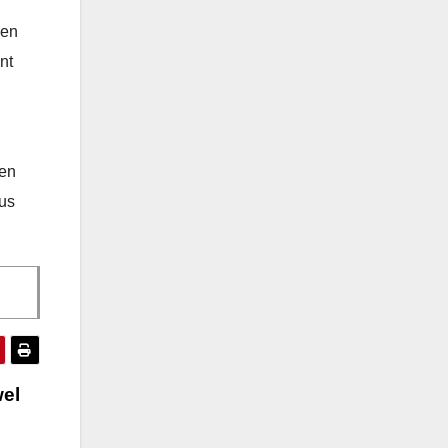
gen
nt
gen
dus
wel