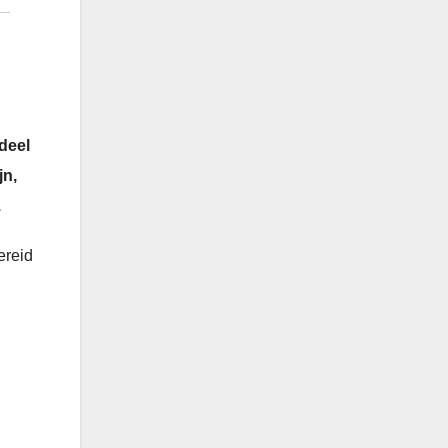
deel
jn,
.
ereid