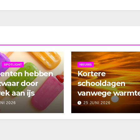
SPOTLIGHT
NIEUWS
denten hebben
Kortere
zwaar door
schooldagen
ek aan ijs
vanwege warmt
UNI 2026
25 JUNI 2026