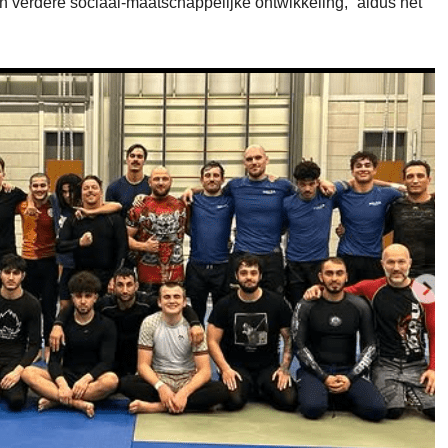
n verdere sociaal-maatschappelijke ontwikkeling,” aldus het