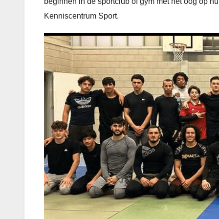
beginnen in de sportclub of gym met het oog op hu
Kenniscentrum Sport.