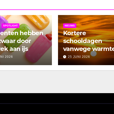
SPOTLIGHT
NIEUWS
denten hebben
Kortere
zwaar door
schooldagen
ek aan ijs
vanwege warmt
UNI 2026
25 JUNI 2026