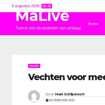
Ga
6 augustus 2026
22:33
MaLive
naar
de
Home
inhoud
Tune in voor de studenten van vandaag
NIEUWS
Vechten voor mee
Door
Mark Schilperoort
26 FEBRUARI 2025