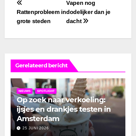
Bericht
Vapen nog
Rattenprobleem in
dodelijker dan je
navigatie
grote steden
dacht
Gerelateerd bericht
NIEUWS
SPOTLIGHT
Op zoek naar verkoeling:
ijsjes en drankjes testen in
Amsterdam
25 JUNI 2026