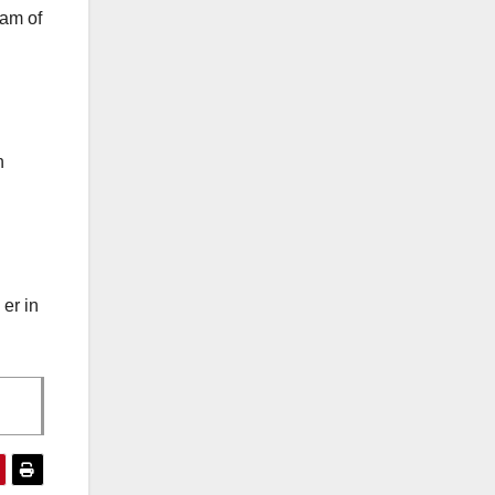
ram of
n
er in