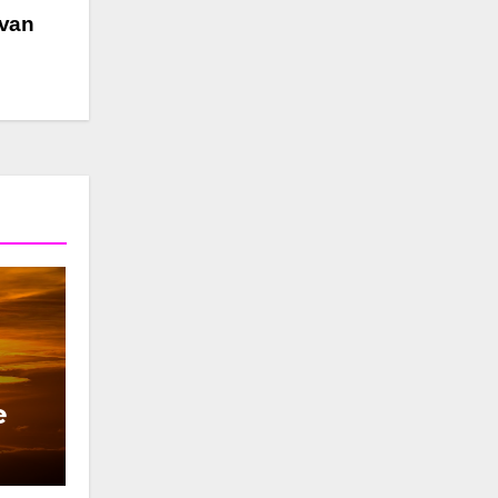
 van
e