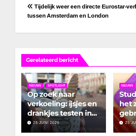
Bericht
Tijdelijk weer een directe Eurostar-ve
tussen Amsterdam en London
navigatie
Gerelateerd bericht
NIEUWS
SPOTLIGHT
NIEUWS
Op zoek naar
Stu
verkoeling: ijsjes en
het 
drankjes testen in
gebr
Amsterdam
25 JUNI 2026
25 J