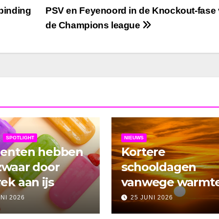
rbinding
PSV en Feyenoord in de Knockout-fase
de Champions league
SPOTLIGHT
NIEUWS
denten hebben
Kortere
zwaar door
schooldagen
ek aan ijs
vanwege warmt
UNI 2026
25 JUNI 2026