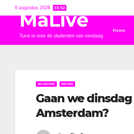
Ga
6 augustus 2026
15:52
MaLive
naar
de
Home
inhoud
Tune in voor de studenten van vandaag
MA-NIEUWS
NIEUWS
Gaan we dinsdag 
Amsterdam?