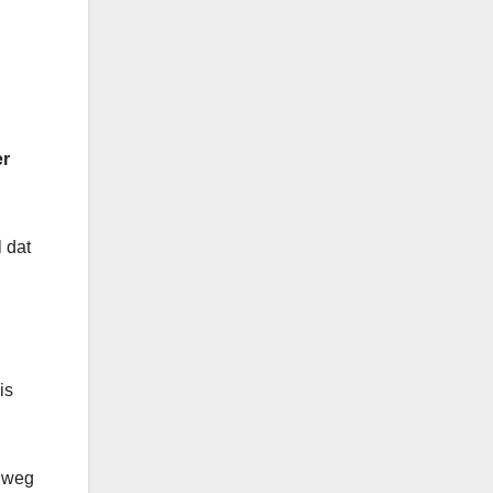
er
 dat
is
e weg