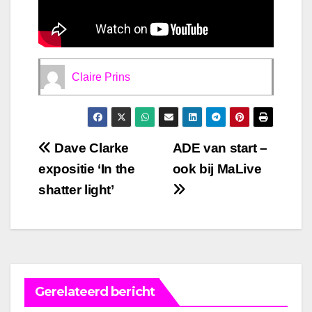
Claire Prins
Bericht
Dave Clarke
ADE van start –
expositie ‘In the
ook bij MaLive
navigatie
shatter light’
Gerelateerd bericht