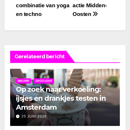
combinatie van yoga
actie Midden-
navigatie
en techno
Oosten
Gerelateerd bericht
NIEUWS
SPOTLIGHT
Op zoek naar verkoeling:
ijsjes en drankjes testen in
Amsterdam
25 JUNI 2026