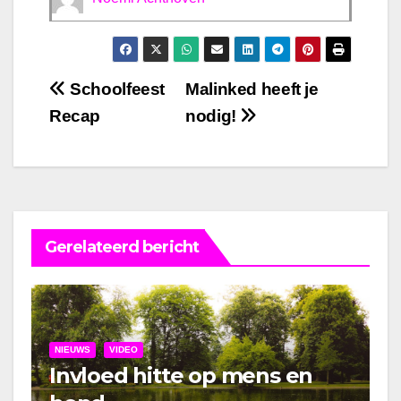
Bericht
Schoolfeest
Malinked heeft je
Recap
nodig!
navigatie
Gerelateerd bericht
NIEUWS
VIDEO
Invloed hitte op mens en