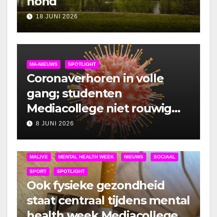
hond
18 JUNI 2026
MA-NIEUWS
SPOTLIGHT
Coronaverhoren in volle
gang; studenten
Mediacollege niet rouwig
om lockdown
8 JUNI 2026
MALIVE
MENTAL HEALTH WEEK
NIEUWS
SOCIAAL
SPORT
SPOTLIGHT
Ook fysieke gezondheid
staat centraal tijdens mental
health week Mediacollege