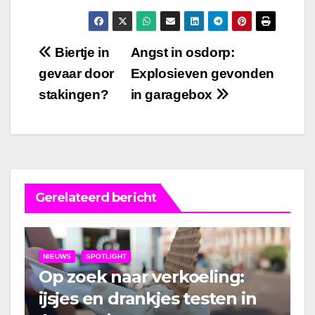
Bericht
Biertje in
Angst in osdorp:
gevaar door
Explosieven gevonden
navigatie
stakingen?
in garagebox
Gerelateerd bericht
NIEUWS
SPOTLIGHT
Op zoek naar verkoeling:
ijsjes en drankjes testen in