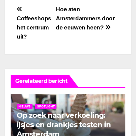
Bericht
Hoe aten
Coffeeshops
Amsterdammers door
navigatie
het centrum
de eeuwen heen?
uit?
Gerelateerd bericht
NIEUWS
SPOTLIGHT
Op zoek naar verkoeling:
ijsjes en drankjes testen in
Amsterdam